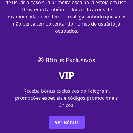
de usuário caso sua primeira escolha já esteja em uso.
O sistema também inclui verificações de
disponibilidade em tempo real, garantindo que você
não perca tempo tentando nomes de usuário já
ocupados.
🎁 Bônus Exclusivos
VIP
Receba bônus exclusivos do Telegram,
promoções especiais e códigos promocionais
únicos!
Ver Bônus