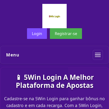
Login
Registrar-se
Menu
📱 5Win Login A Melhor
Plataforma de Apostas
Cadastre-se na 5Win Login para ganhar bônus no
cadastro e em cada recarga. Com a 5Win Login,