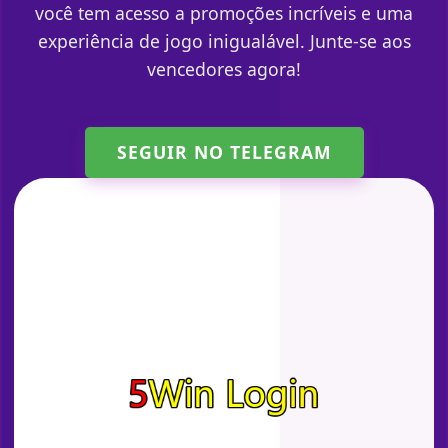
você tem acesso a promoções incríveis e uma
experiência de jogo inigualável. Junte-se aos
vencedores agora!
SEGUIR NO TELEGRAM