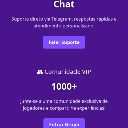
Chat
Suporte direto via Telegram, respostas rápidas e
atendimento personalizado!
Falar Suporte
👥 Comunidade VIP
1000+
Junte-se a uma comunidade exclusiva de
jogadores e compartilhe experiências!
Entrar Grupo