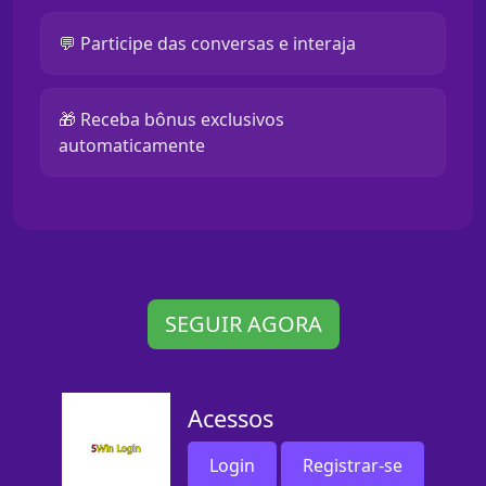
💬 Participe das conversas e interaja
🎁 Receba bônus exclusivos
automaticamente
SEGUIR AGORA
Acessos
Login
Registrar-se