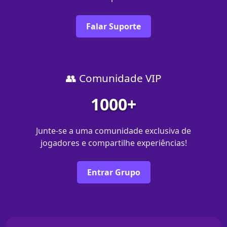
Falar Suporte
👥 Comunidade VIP
1000+
Junte-se a uma comunidade exclusiva de
jogadores e compartilhe experiências!
Entrar Grupo