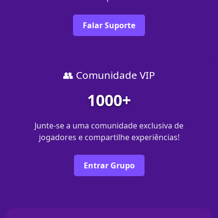
Falar Suporte
👥 Comunidade VIP
1000+
Junte-se a uma comunidade exclusiva de
jogadores e compartilhe experiências!
Entrar Grupo