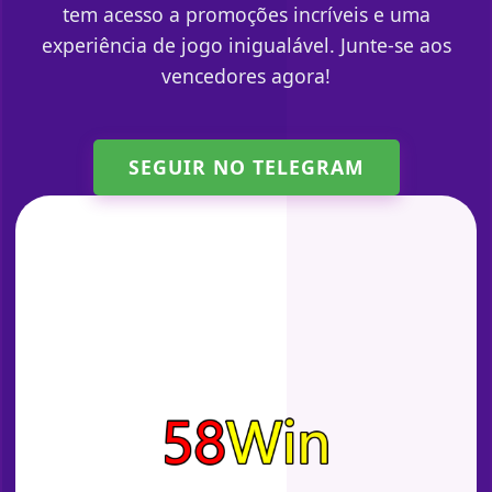
tem acesso a promoções incríveis e uma
experiência de jogo inigualável. Junte-se aos
vencedores agora!
SEGUIR NO TELEGRAM