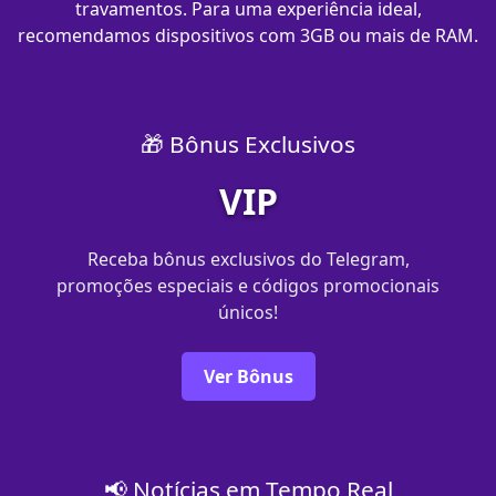
travamentos. Para uma experiência ideal,
recomendamos dispositivos com 3GB ou mais de RAM.
🎁 Bônus Exclusivos
VIP
Receba bônus exclusivos do Telegram,
promoções especiais e códigos promocionais
únicos!
Ver Bônus
📢 Notícias em Tempo Real