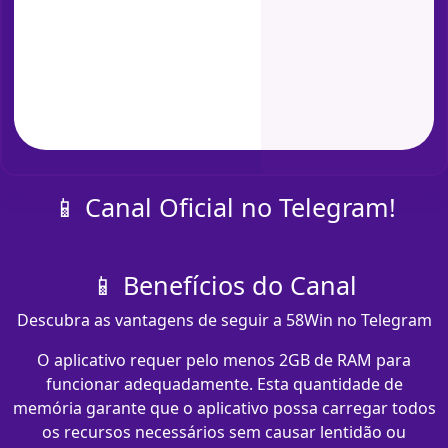
📱 Canal Oficial no Telegram!
📱 Benefícios do Canal
Descubra as vantagens de seguir a 58Win no Telegram
O aplicativo requer pelo menos 2GB de RAM para
funcionar adequadamente. Esta quantidade de
memória garante que o aplicativo possa carregar todos
os recursos necessários sem causar lentidão ou