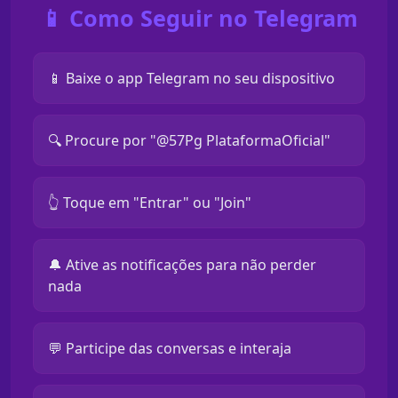
📱 Como Seguir no Telegram
📱 Baixe o app Telegram no seu dispositivo
🔍 Procure por "@57Pg PlataformaOficial"
👆 Toque em "Entrar" ou "Join"
🔔 Ative as notificações para não perder
nada
💬 Participe das conversas e interaja