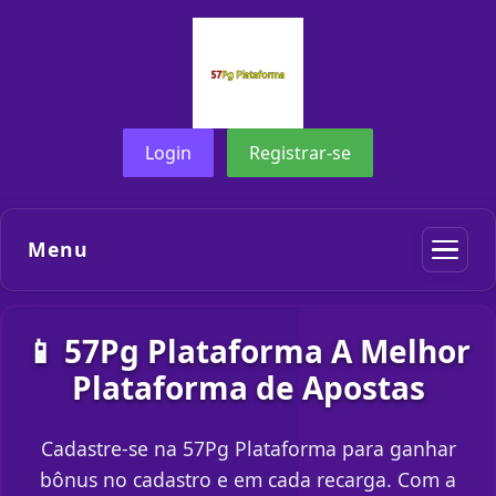
Login
Registrar-se
Menu
📱 57Pg Plataforma A Melhor
Plataforma de Apostas
Cadastre-se na 57Pg Plataforma para ganhar
bônus no cadastro e em cada recarga. Com a