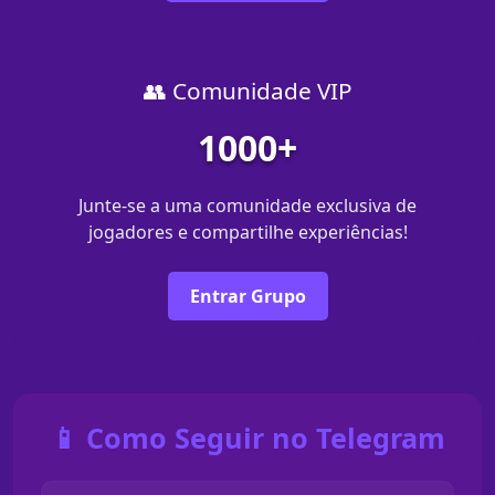
👥 Comunidade VIP
1000+
Junte-se a uma comunidade exclusiva de
jogadores e compartilhe experiências!
Entrar Grupo
📱 Como Seguir no Telegram