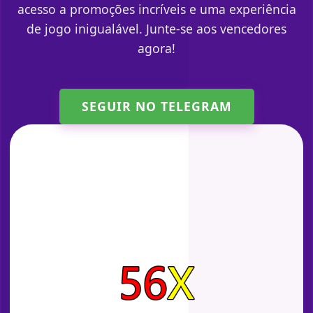
acesso a promoções incríveis e uma experiência
de jogo inigualável. Junte-se aos vencedores
agora!
SEGUIR NO TELEGRAM