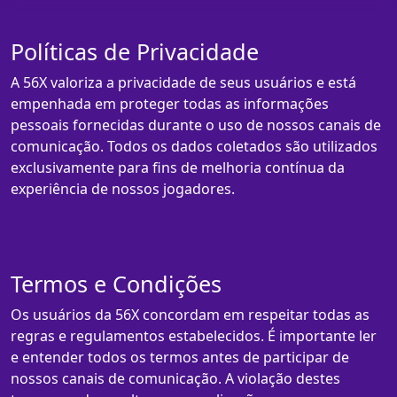
Políticas de Privacidade
A 56X valoriza a privacidade de seus usuários e está
empenhada em proteger todas as informações
pessoais fornecidas durante o uso de nossos canais de
comunicação. Todos os dados coletados são utilizados
exclusivamente para fins de melhoria contínua da
experiência de nossos jogadores.
Termos e Condições
Os usuários da 56X concordam em respeitar todas as
regras e regulamentos estabelecidos. É importante ler
e entender todos os termos antes de participar de
nossos canais de comunicação. A violação destes