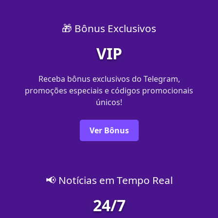
🎁 Bônus Exclusivos
VIP
Receba bônus exclusivos do Telegram,
promoções especiais e códigos promocionais
únicos!
Ver Bônus
📢 Notícias em Tempo Real
24/7