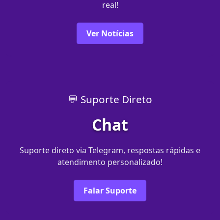
real!
Ver Notícias
💬 Suporte Direto
Chat
Suporte direto via Telegram, respostas rápidas e
atendimento personalizado!
Falar Suporte