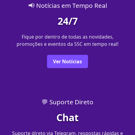
📢 Notícias em Tempo Real
24/7
Fique por dentro de todas as novidades,
promoções e eventos da 55C em tempo real!
Ver Notícias
💬 Suporte Direto
Chat
Suporte direto via Telegram, respostas rápidas e