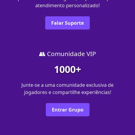
atendimento personalizado!
Falar Suporte
👥 Comunidade VIP
1000+
Junte-se a uma comunidade exclusiva de
jogadores e compartilhe experiências!
Entrar Grupo