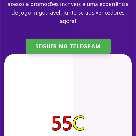
acesso a promoções incríveis e uma experiência
de jogo inigualável. Junte-se aos vencedores
agora!
SEGUIR NO TELEGRAM