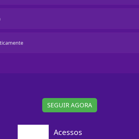
a
aticamente
SEGUIR AGORA
Acessos