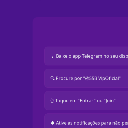
📱 Baixe o app Telegram no seu disp
🔍 Procure por "@55B VipOficial"
👆 Toque em "Entrar" ou "Join"
🔔 Ative as notificações para não p