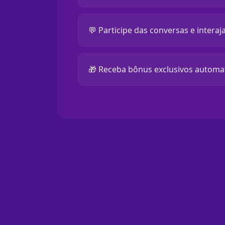
💬 Participe das conversas e interaj
🎁 Receba bônus exclusivos autom