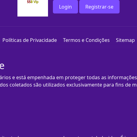
Login
Registrar-se
Políticas de Privacidade
Termos e Condições
Sitemap
de
suários e está empenhada em proteger todas as informações
os coletados são utilizados exclusivamente para fins de m