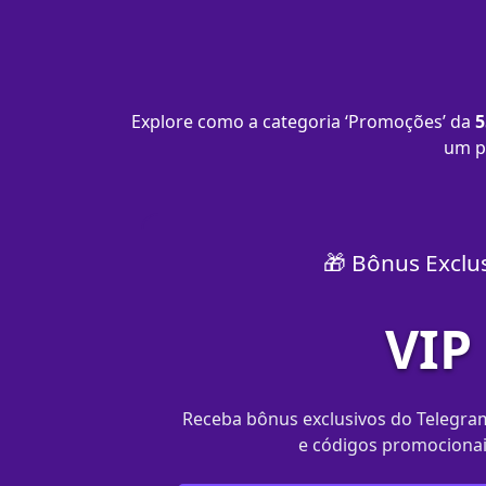
Explore como a categoria ‘Promoções’ da
5
um p
🎁 Bônus Exclu
VIP
Receba bônus exclusivos do Telegra
e códigos promocionai