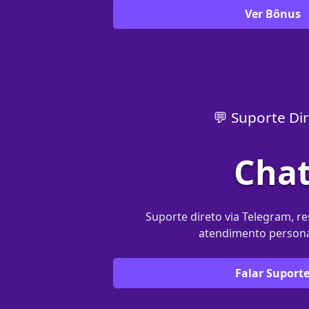
Ver Bônus
💬 Suporte Di
Cha
Suporte direto via Telegram, r
atendimento persona
Falar Suport