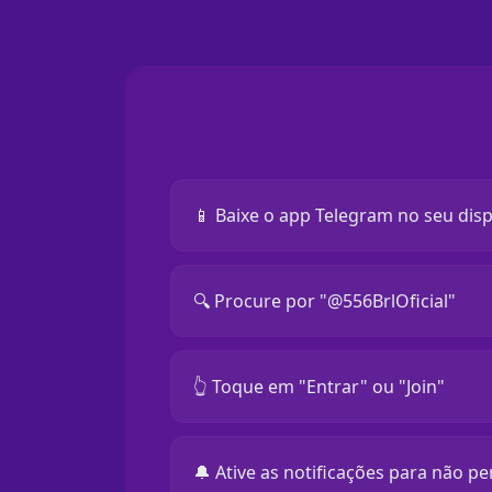
📱 Baixe o app Telegram no seu disp
🔍 Procure por "@556BrlOficial"
👆 Toque em "Entrar" ou "Join"
🔔 Ative as notificações para não p