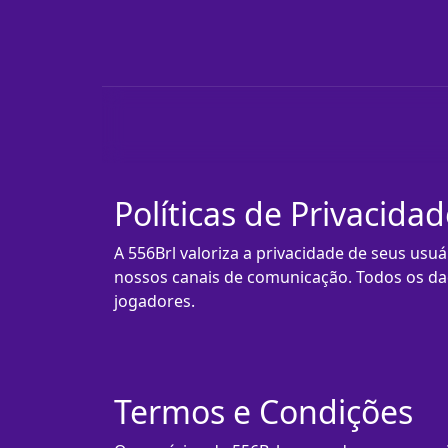
Políticas de Privacida
A 556Brl valoriza a privacidade de seus us
nossos canais de comunicação. Todos os dad
jogadores.
Termos e Condições