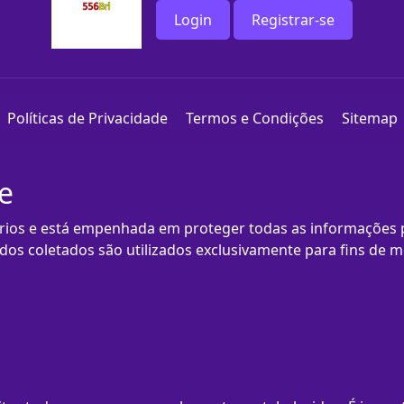
Login
Registrar-se
Políticas de Privacidade
Termos e Condições
Sitemap
de
uários e está empenhada em proteger todas as informações 
os coletados são utilizados exclusivamente para fins de m