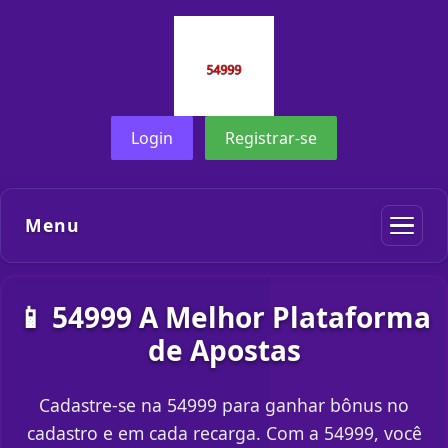
Login
Registrar-se
Menu
📱 54999 A Melhor Plataforma
de Apostas
Cadastre-se na 54999 para ganhar bônus no
cadastro e em cada recarga. Com a 54999, você