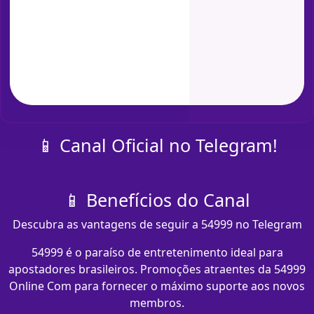
📱 Canal Oficial no Telegram!
📱 Benefícios do Canal
Descubra as vantagens de seguir a 54999 no Telegram
54999 é o paraíso de entretenimento ideal para
apostadores brasileiros. Promoções atraentes da 54999
Online Com para fornecer o máximo suporte aos novos
membros.