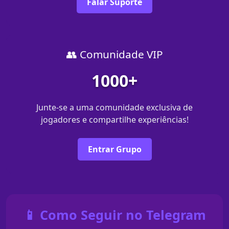
Falar Suporte
👥 Comunidade VIP
1000+
Junte-se a uma comunidade exclusiva de
jogadores e compartilhe experiências!
Entrar Grupo
📱 Como Seguir no Telegram