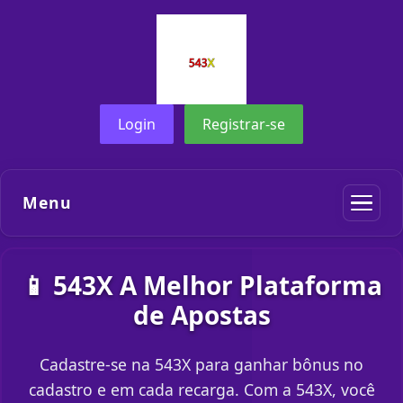
Login
Registrar-se
Menu
📱 543X A Melhor Plataforma
de Apostas
Cadastre-se na 543X para ganhar bônus no
cadastro e em cada recarga. Com a 543X, você