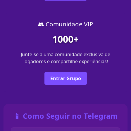
👥 Comunidade VIP
1000+
Junte-se a uma comunidade exclusiva de
jogadores e compartilhe experiências!
Entrar Grupo
📱 Como Seguir no Telegram