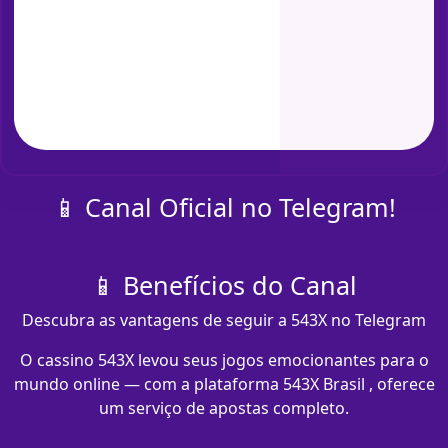
📱 Canal Oficial no Telegram!
📱 Benefícios do Canal
Descubra as vantagens de seguir a 543X no Telegram
O cassino 543X levou seus jogos emocionantes para o
mundo online — com a plataforma 543X Brasil , oferece
um serviço de apostas completo.