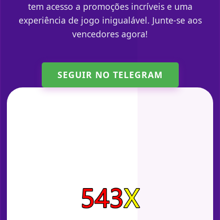
tem acesso a promoções incríveis e uma
experiência de jogo inigualável. Junte-se aos
vencedores agora!
SEGUIR NO TELEGRAM