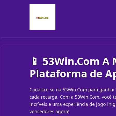
📱 53Win.Com A 
Plataforma de A
Cadastre-se na 53Win.Com para ganhar
cada recarga. Com a 53Win.Com, você 
incríveis e uma experiência de jogo inig
vencedores agora!