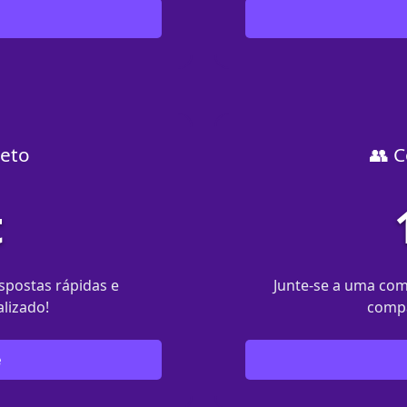
reto
👥 
t
espostas rápidas e
Junte-se a uma com
lizado!
compa
e