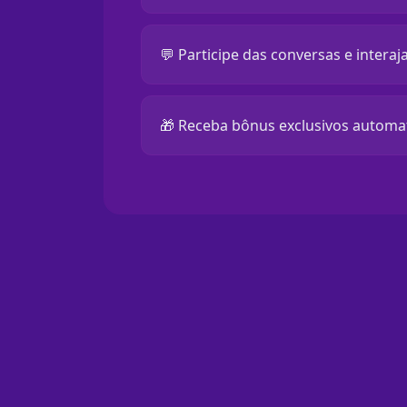
💬 Participe das conversas e interaj
🎁 Receba bônus exclusivos autom