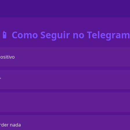
📱 Como Seguir no Telegram
ositivo
"
erder nada