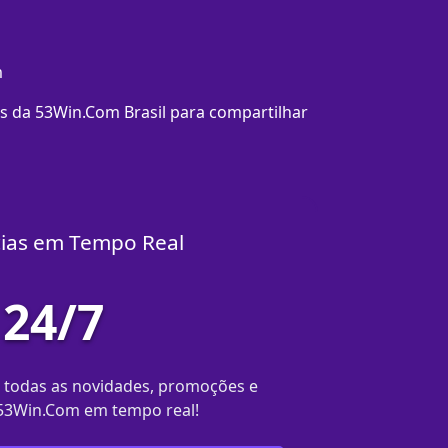
m
 da 53Win.Com Brasil para compartilhar
cias em Tempo Real
24/7
e todas as novidades, promoções e
53Win.Com em tempo real!