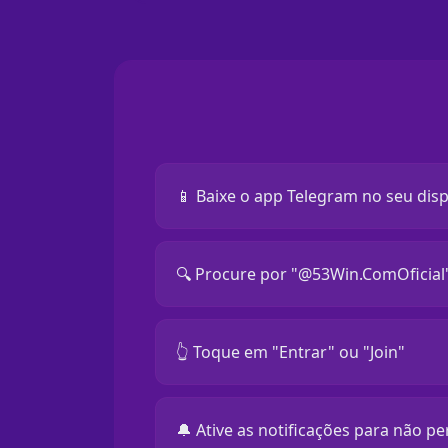
📱 Baixe o app Telegram no seu disp
🔍 Procure por "@53Win.ComOficial
👆 Toque em "Entrar" ou "Join"
🔔 Ative as notificações para não p