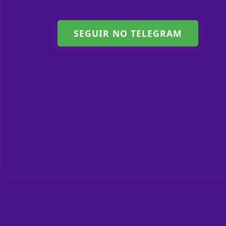
SEGUIR NO TELEGRAM