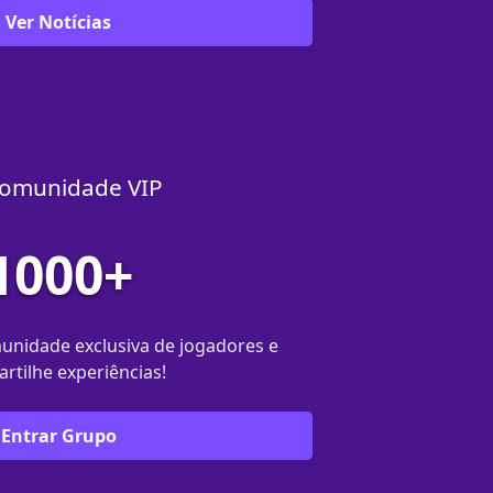
Ver Notícias
Comunidade VIP
1000+
unidade exclusiva de jogadores e
rtilhe experiências!
Entrar Grupo