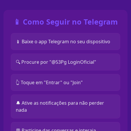
📱 Como Seguir no Telegram
📱 Baixe o app Telegram no seu dispositivo
🔍 Procure por "@53Pg LoginOficial"
👆 Toque em "Entrar" ou "Join"
🔔 Ative as notificações para não perder
nada
💬 Participe das conversas e interaja