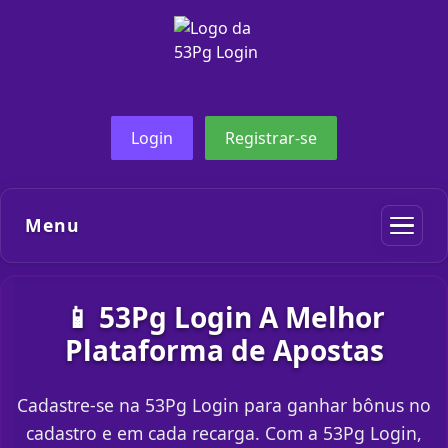
Login
Registrar-se
Menu
📱 53Pg Login A Melhor
Plataforma de Apostas
Cadastre-se na 53Pg Login para ganhar bônus no
cadastro e em cada recarga. Com a 53Pg Login,