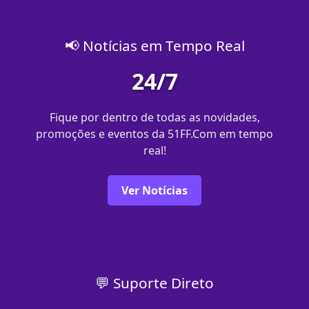
📢 Notícias em Tempo Real
24/7
Fique por dentro de todas as novidades,
promoções e eventos da 51FF.Com em tempo
real!
Ver Notícias
💬 Suporte Direto