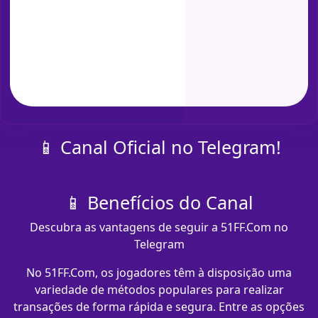
📱 Canal Oficial no Telegram!
📱 Benefícios do Canal
Descubra as vantagens de seguir a 51FF.Com no
Telegram
No 51FF.Com, os jogadores têm à disposição uma
variedade de métodos populares para realizar
transações de forma rápida e segura. Entre as opções