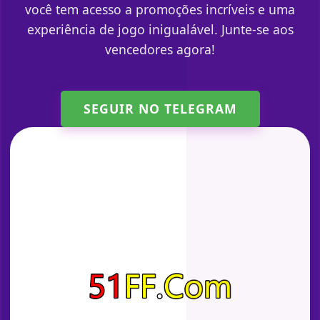
você tem acesso a promoções incríveis e uma
experiência de jogo inigualável. Junte-se aos
vencedores agora!
SEGUIR NO TELEGRAM