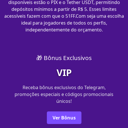
disponíveis estão o PIX e o Tether USDT, permitindo
depósitos mínimos a partir de R$ 5. Esses limites
acessíveis fazem com que o 51FF.Com seja uma escolha
ideal para jogadores de todos os perfis,
independentemente do orçamento.
🎁 Bônus Exclusivos
VIP
Receba bônus exclusivos do Telegram,
promoções especiais e códigos promocionais
únicos!
Ver Bônus