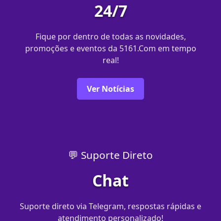
24/7
Fique por dentro de todas as novidades,
promoções e eventos da 5161.Com em tempo
real!
Ver Notícias
💬 Suporte Direto
Chat
Suporte direto via Telegram, respostas rápidas e
atendimento personalizado!