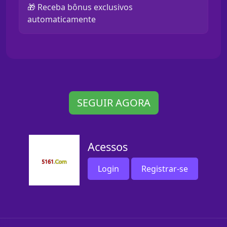
🎁 Receba bônus exclusivos
automaticamente
SEGUIR AGORA
Acessos
Login
Registrar-se