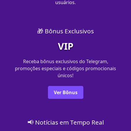
usuários.
🎁 Bônus Exclusivos
VIP
Receba bônus exclusivos do Telegram,
promoções especiais e códigos promocionais
únicos!
Ver Bônus
📢 Notícias em Tempo Real