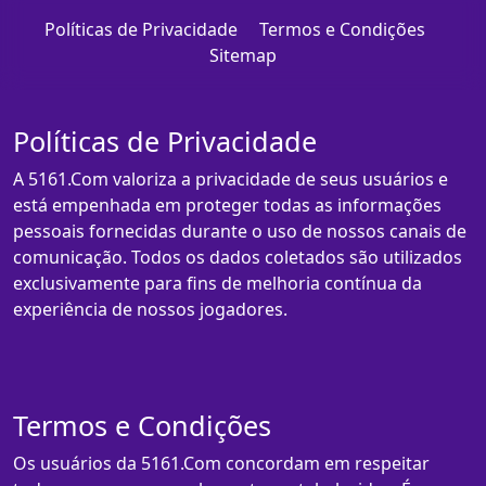
Políticas de Privacidade
Termos e Condições
Sitemap
Políticas de Privacidade
A 5161.Com valoriza a privacidade de seus usuários e
está empenhada em proteger todas as informações
pessoais fornecidas durante o uso de nossos canais de
comunicação. Todos os dados coletados são utilizados
exclusivamente para fins de melhoria contínua da
experiência de nossos jogadores.
Termos e Condições
Os usuários da 5161.Com concordam em respeitar