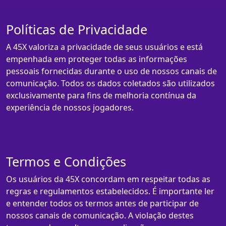
Políticas de Privacidade
A 45X valoriza a privacidade de seus usuários e está
empenhada em proteger todas as informações
pessoais fornecidas durante o uso de nossos canais de
comunicação. Todos os dados coletados são utilizados
exclusivamente para fins de melhoria contínua da
experiência de nossos jogadores.
Termos e Condições
Os usuários da 45X concordam em respeitar todas as
regras e regulamentos estabelecidos. É importante ler
e entender todos os termos antes de participar de
nossos canais de comunicação. A violação destes