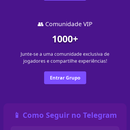
👥 Comunidade VIP
1000+
Junte-se a uma comunidade exclusiva de
jogadores e compartilhe experiências!
Entrar Grupo
📱 Como Seguir no Telegram