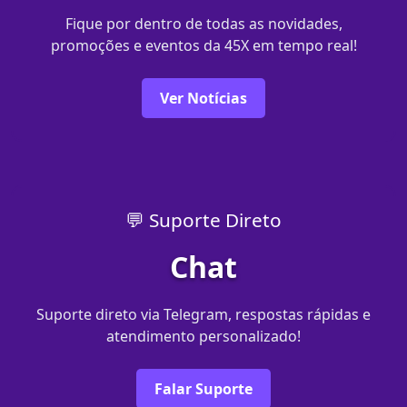
Fique por dentro de todas as novidades,
promoções e eventos da 45X em tempo real!
Ver Notícias
💬 Suporte Direto
Chat
Suporte direto via Telegram, respostas rápidas e
atendimento personalizado!
Falar Suporte