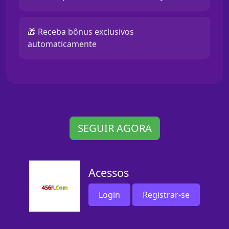
🎁 Receba bônus exclusivos
automaticamente
SEGUIR AGORA
Acessos
Login
Registrar-se