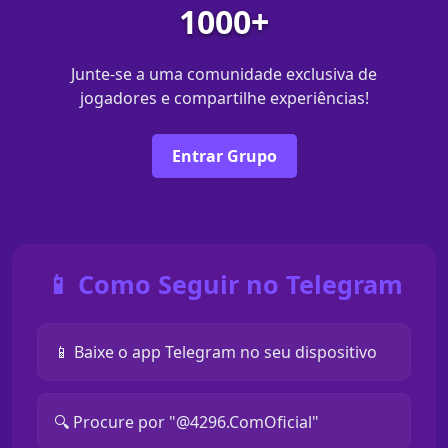
1000+
Junte-se a uma comunidade exclusiva de
jogadores e compartilhe experiências!
Entrar Grupo
📱 Como Seguir no Telegram
📱 Baixe o app Telegram no seu dispositivo
🔍 Procure por "@4296.ComOficial"