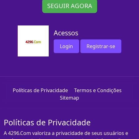
SEGUIR AGORA
Acessos
Login
Registrar-se
Políticas de Privacidade
Termos e Condições
Sitemap
Políticas de Privacidade
A 4296.Com valoriza a privacidade de seus usuários e