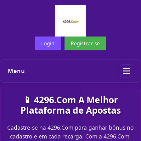
Login
Registrar-se
Menu
📱 4296.Com A Melhor
Plataforma de Apostas
Cadastre-se na 4296.Com para ganhar bônus no
cadastro e em cada recarga. Com a 4296.Com,