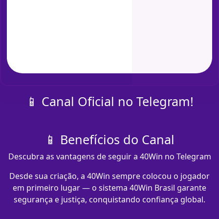
📱 Canal Oficial no Telegram!
📱 Benefícios do Canal
Descubra as vantagens de seguir a 40Win no Telegram
Desde sua criação, a 40Win sempre colocou o jogador
em primeiro lugar — o sistema 40Win Brasil garante
segurança e justiça, conquistando confiança global.