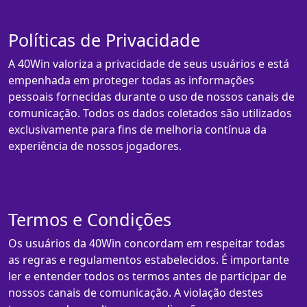
Políticas de Privacidade
A 40Win valoriza a privacidade de seus usuários e está
empenhada em proteger todas as informações
pessoais fornecidas durante o uso de nossos canais de
comunicação. Todos os dados coletados são utilizados
exclusivamente para fins de melhoria contínua da
experiência de nossos jogadores.
Termos e Condições
Os usuários da 40Win concordam em respeitar todas
as regras e regulamentos estabelecidos. É importante
ler e entender todos os termos antes de participar de
nossos canais de comunicação. A violação destes