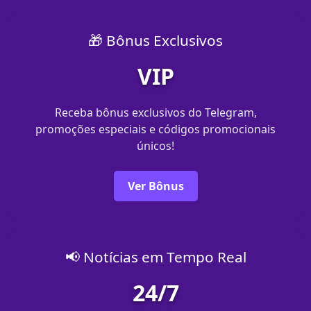
🎁 Bônus Exclusivos
VIP
Receba bônus exclusivos do Telegram,
promoções especiais e códigos promocionais
únicos!
Ver Bônus
📢 Notícias em Tempo Real
24/7