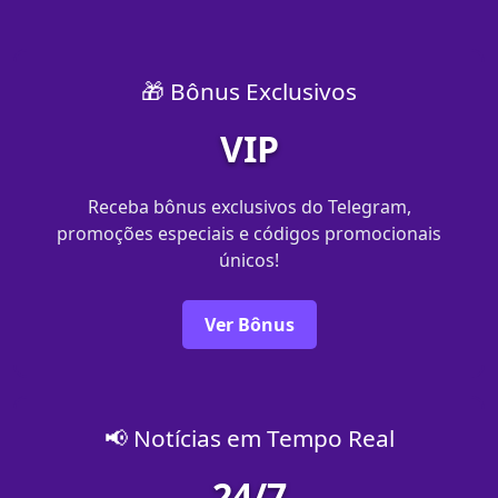
🎁 Bônus Exclusivos
VIP
Receba bônus exclusivos do Telegram,
promoções especiais e códigos promocionais
únicos!
Ver Bônus
📢 Notícias em Tempo Real
24/7