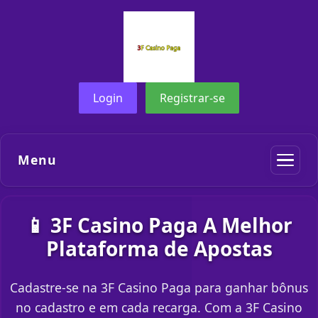
Login
Registrar-se
Menu
📱 3F Casino Paga A Melhor
Plataforma de Apostas
Cadastre-se na 3F Casino Paga para ganhar bônus
no cadastro e em cada recarga. Com a 3F Casino