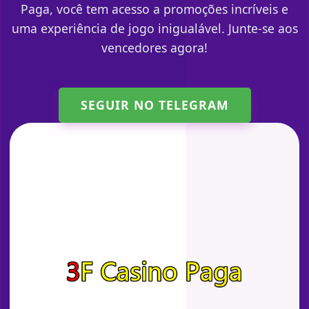
Paga, você tem acesso a promoções incríveis e
uma experiência de jogo inigualável. Junte-se aos
vencedores agora!
SEGUIR NO TELEGRAM