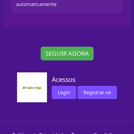
automaticamente
SEGUIR AGORA
Acessos
Login
Registrar-se