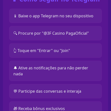
📱 Baixe o app Telegram no seu dispositivo
🔍 Procure por "@3F Casino PagaOficial"
👆 Toque em "Entrar" ou "Join"
🔔 Ative as notificações para não perder
nada
💬 Participe das conversas e interaja
🎁 Receba bônus exclusivos