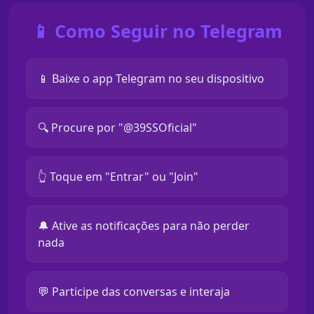
📱 Como Seguir no Telegram
📱 Baixe o app Telegram no seu dispositivo
🔍 Procure por "@39SSOficial"
👆 Toque em "Entrar" ou "Join"
🔔 Ative as notificações para não perder
nada
💬 Participe das conversas e interaja