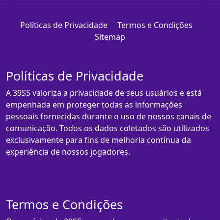
Políticas de Privacidade
Termos e Condições
Sitemap
Políticas de Privacidade
A 39SS valoriza a privacidade de seus usuários e está
empenhada em proteger todas as informações
pessoais fornecidas durante o uso de nossos canais de
comunicação. Todos os dados coletados são utilizados
exclusivamente para fins de melhoria contínua da
experiência de nossos jogadores.
Termos e Condições