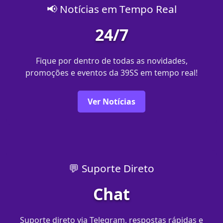
📢 Notícias em Tempo Real
24/7
Fique por dentro de todas as novidades,
promoções e eventos da 39SS em tempo real!
Ver Notícias
💬 Suporte Direto
Chat
Suporte direto via Telegram, respostas rápidas e