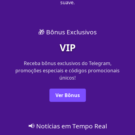
suave.
🎁 Bônus Exclusivos
VIP
Receba bônus exclusivos do Telegram,
promoções especiais e códigos promocionais
únicos!
Ver Bônus
📢 Notícias em Tempo Real