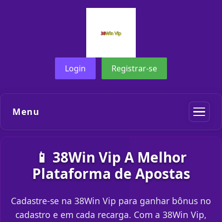
Login
Registrar-se
Menu
📱 38Win Vip A Melhor
Plataforma de Apostas
Cadastre-se na 38Win Vip para ganhar bônus no
cadastro e em cada recarga. Com a 38Win Vip,