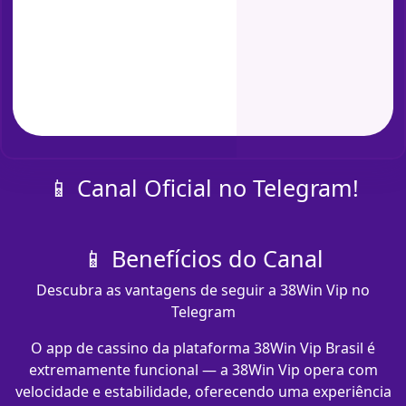
📱 Canal Oficial no Telegram!
📱 Benefícios do Canal
Descubra as vantagens de seguir a 38Win Vip no
Telegram
O app de cassino da plataforma 38Win Vip Brasil é
extremamente funcional — a 38Win Vip opera com
velocidade e estabilidade, oferecendo uma experiência