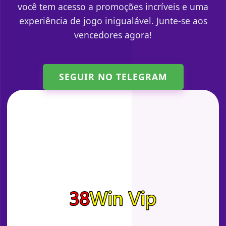
você tem acesso a promoções incríveis e uma
experiência de jogo inigualável. Junte-se aos
vencedores agora!
SEGUIR NO TELEGRAM