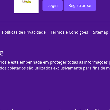
Login
Registrar-se
Políticas de Privacidade
Termos e Condições
Sitemap
de
ários e está empenhada em proteger todas as informações 
os coletados são utilizados exclusivamente para fins de m