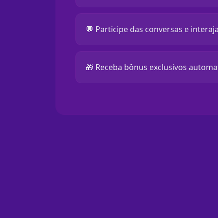
💬 Participe das conversas e interaj
🎁 Receba bônus exclusivos autom