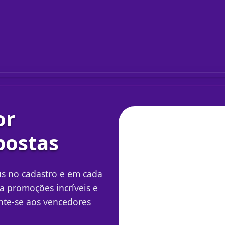
or
postas
s no cadastro e em cada
a promoções incríveis e
unte-se aos vencedores