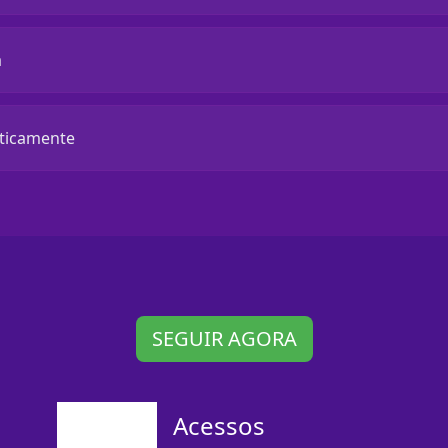
a
aticamente
SEGUIR AGORA
Acessos