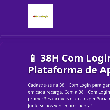
📱 38H Com Logi
Plataforma de A
Cadastre-se na 38H Com Login para gan
em cada recarga. Com a 38H Com Login,
promoções incríveis e uma experiência d
Junte-se aos vencedores agora!