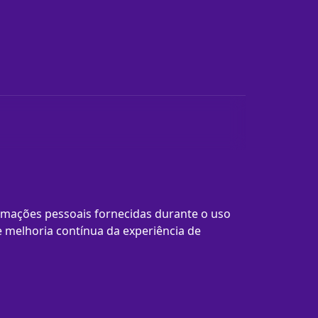
rmações pessoais fornecidas durante o uso
e melhoria contínua da experiência de