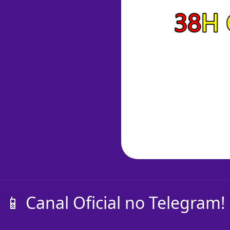
📱 Canal Oficial no Telegram!