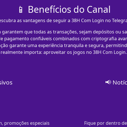
📱 Benefícios do Canal
scubra as vantagens de seguir a 38H Com Login no Teleg
garantem que todas as transações, sejam depósitos ou sa
 de pagamento confiáveis combinados com criptografia ava
ação garante uma experiência tranquila e segura, permitin
realmente importa: aproveitar os jogos no 38H Com Login.
sivos
📢 Notí
m, promoções especiais
Fique por dentro d