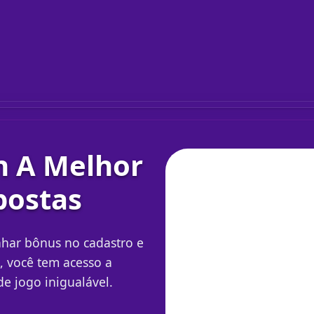
n A Melhor
postas
har bônus no cadastro e
 você tem acesso a
e jogo inigualável.