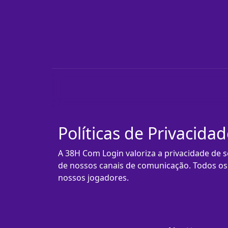
Políticas de Privacida
A 38H Com Login valoriza a privacidade de
de nossos canais de comunicação. Todos os 
nossos jogadores.