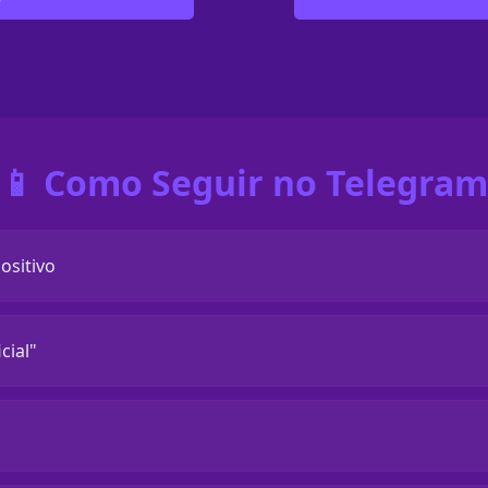
📱 Como Seguir no Telegram
ositivo
cial"