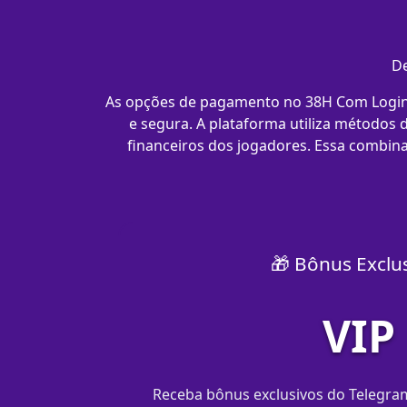
De
As opções de pagamento no 38H Com Login 
e segura. A plataforma utiliza métodos
financeiros dos jogadores. Essa combin
🎁 Bônus Exclu
VIP
Receba bônus exclusivos do Telegra