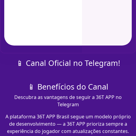
📱 Canal Oficial no Telegram!
📱 Benefícios do Canal
Descubra as vantagens de seguir a 36T APP no
Telegram
A plataforma 36T APP Brasil segue um modelo próprio
de desenvolvimento — a 36T APP prioriza sempre a
experiência do jogador com atualizações constantes.