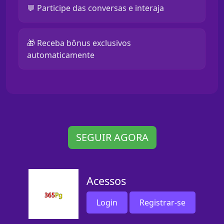
💬 Participe das conversas e interaja
🎁 Receba bônus exclusivos
automaticamente
SEGUIR AGORA
Acessos
Login
Registrar-se