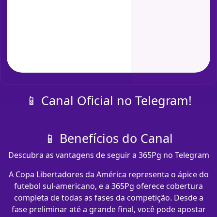
📱 Canal Oficial no Telegram!
📱 Benefícios do Canal
Descubra as vantagens de seguir a 365Pg no Telegram
A Copa Libertadores da América representa o ápice do
futebol sul-americano, e a 365Pg oferece cobertura
completa de todas as fases da competição. Desde a
fase preliminar até a grande final, você pode apostar