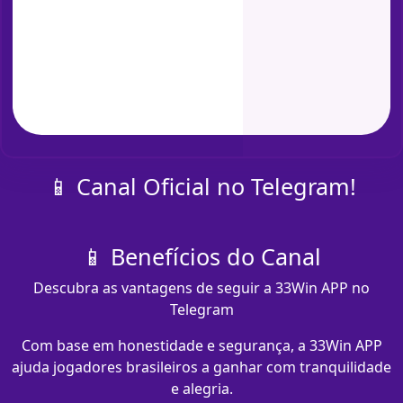
📱 Canal Oficial no Telegram!
📱 Benefícios do Canal
Descubra as vantagens de seguir a 33Win APP no
Telegram
Com base em honestidade e segurança, a 33Win APP
ajuda jogadores brasileiros a ganhar com tranquilidade
e alegria.