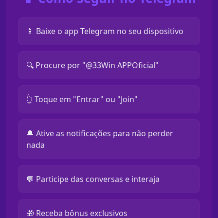
📱 Baixe o app Telegram no seu dispositivo
🔍 Procure por "@33Win APPOficial"
👆 Toque em "Entrar" ou "Join"
🔔 Ative as notificações para não perder
nada
💬 Participe das conversas e interaja
🎁 Receba bônus exclusivos