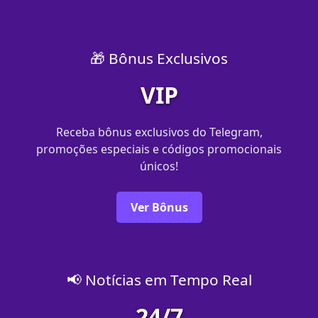
🎁 Bônus Exclusivos
VIP
Receba bônus exclusivos do Telegram,
promoções especiais e códigos promocionais
únicos!
Ver Bônus
📢 Notícias em Tempo Real
24/7