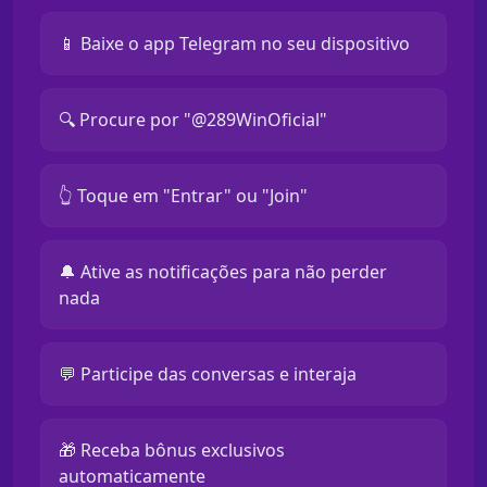
📱 Baixe o app Telegram no seu dispositivo
🔍 Procure por "@289WinOficial"
👆 Toque em "Entrar" ou "Join"
🔔 Ative as notificações para não perder
nada
💬 Participe das conversas e interaja
🎁 Receba bônus exclusivos
automaticamente