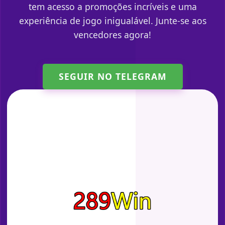
tem acesso a promoções incríveis e uma
experiência de jogo inigualável. Junte-se aos
vencedores agora!
SEGUIR NO TELEGRAM