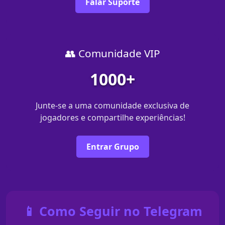
Falar Suporte
👥 Comunidade VIP
1000+
Junte-se a uma comunidade exclusiva de
jogadores e compartilhe experiências!
Entrar Grupo
📱 Como Seguir no Telegram