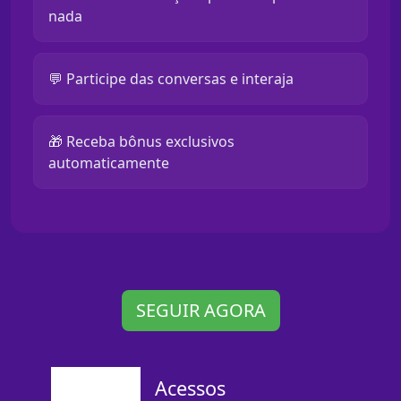
nada
💬 Participe das conversas e interaja
🎁 Receba bônus exclusivos
automaticamente
SEGUIR AGORA
Acessos