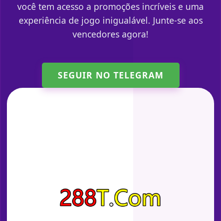
você tem acesso a promoções incríveis e uma
experiência de jogo inigualável. Junte-se aos
vencedores agora!
SEGUIR NO TELEGRAM