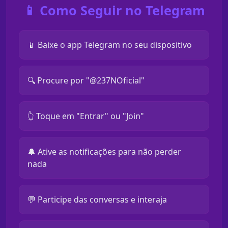
📱 Como Seguir no Telegram
📱 Baixe o app Telegram no seu dispositivo
🔍 Procure por "@237NOficial"
👆 Toque em "Entrar" ou "Join"
🔔 Ative as notificações para não perder
nada
💬 Participe das conversas e interaja