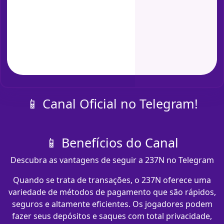
📱 Canal Oficial no Telegram!
📱 Benefícios do Canal
Descubra as vantagens de seguir a 237N no Telegram
Quando se trata de transações, o 237N oferece uma
variedade de métodos de pagamento que são rápidos,
seguros e altamente eficientes. Os jogadores podem
fazer seus depósitos e saques com total privacidade,