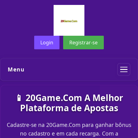
Login
Registrar-se
Menu
📱 20Game.Com A Melhor
Plataforma de Apostas
Cadastre-se na 20Game.Com para ganhar bônus
no cadastro e em cada recarga. Com a