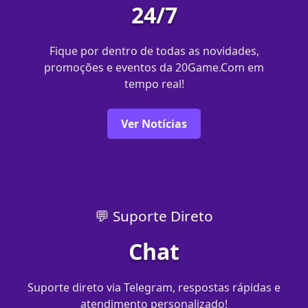
24/7
Fique por dentro de todas as novidades,
promoções e eventos da 20Game.Com em
tempo real!
Ver Notícias
💬 Suporte Direto
Chat
Suporte direto via Telegram, respostas rápidas e
atendimento personalizado!