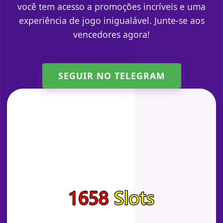
você tem acesso a promoções incríveis e uma
experiência de jogo inigualável. Junte-se aos
vencedores agora!
SEGUIR NO TELEGRAM