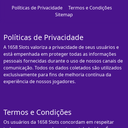
Políticas de Privacidade
Termos e Condições
Sitemap
Políticas de Privacidade
A 1658 Slots valoriza a privacidade de seus usuários e
está empenhada em proteger todas as informações
pessoais fornecidas durante o uso de nossos canais de
comunicação. Todos os dados coletados são utilizados
exclusivamente para fins de melhoria contínua da
experiência de nossos jogadores.
Termos e Condições
Os usuários da 1658 Slots concordam em respeitar