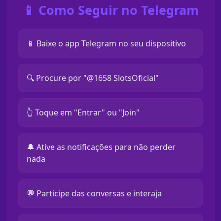
📱 Como Seguir no Telegram
📱 Baixe o app Telegram no seu dispositivo
🔍 Procure por "@1658 SlotsOficial"
👆 Toque em "Entrar" ou "Join"
🔔 Ative as notificações para não perder
nada
💬 Participe das conversas e interaja