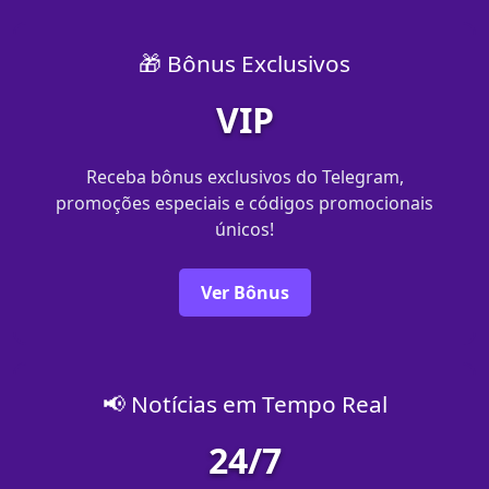
🎁 Bônus Exclusivos
VIP
Receba bônus exclusivos do Telegram,
promoções especiais e códigos promocionais
únicos!
Ver Bônus
📢 Notícias em Tempo Real
24/7