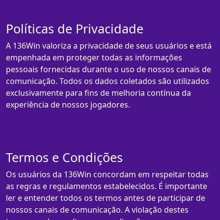
Políticas de Privacidade
A 136Win valoriza a privacidade de seus usuários e está
empenhada em proteger todas as informações
pessoais fornecidas durante o uso de nossos canais de
comunicação. Todos os dados coletados são utilizados
exclusivamente para fins de melhoria contínua da
experiência de nossos jogadores.
Termos e Condições
Os usuários da 136Win concordam em respeitar todas
as regras e regulamentos estabelecidos. É importante
ler e entender todos os termos antes de participar de
nossos canais de comunicação. A violação destes