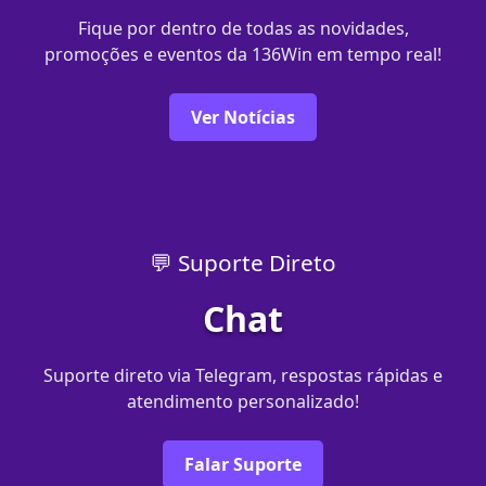
Fique por dentro de todas as novidades,
promoções e eventos da 136Win em tempo real!
Ver Notícias
💬 Suporte Direto
Chat
Suporte direto via Telegram, respostas rápidas e
atendimento personalizado!
Falar Suporte