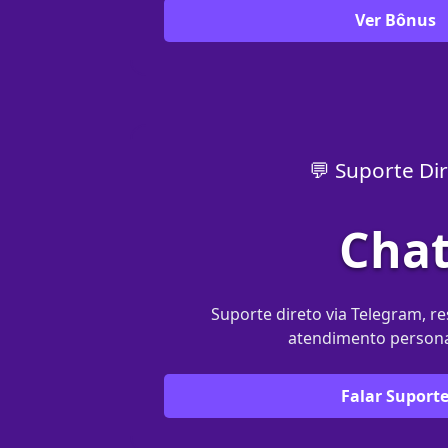
Ver Bônus
💬 Suporte Di
Cha
Suporte direto via Telegram, r
atendimento persona
Falar Suport