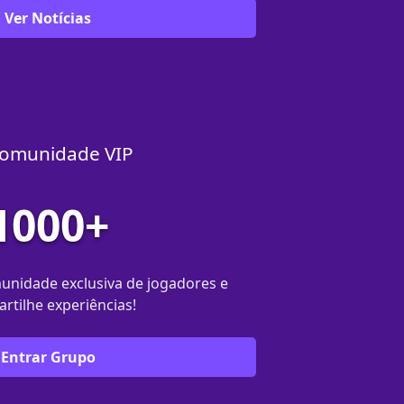
Ver Notícias
Comunidade VIP
1000+
unidade exclusiva de jogadores e
rtilhe experiências!
Entrar Grupo