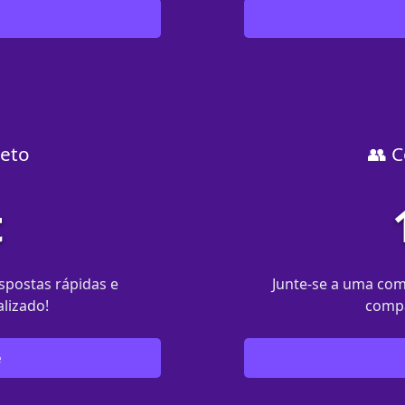
reto
👥 
t
espostas rápidas e
Junte-se a uma com
lizado!
compa
e