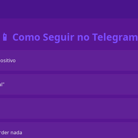
📱 Como Seguir no Telegram
ositivo
l"
erder nada