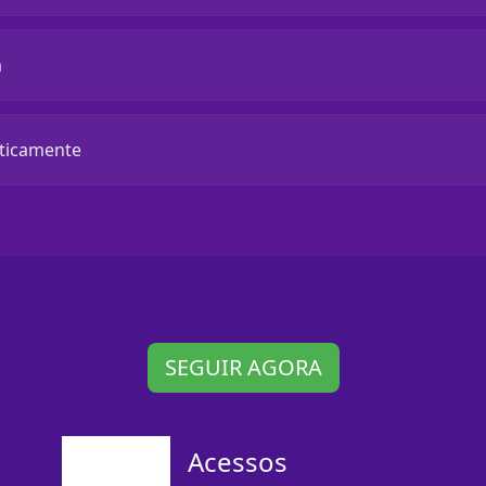
a
aticamente
SEGUIR AGORA
Acessos