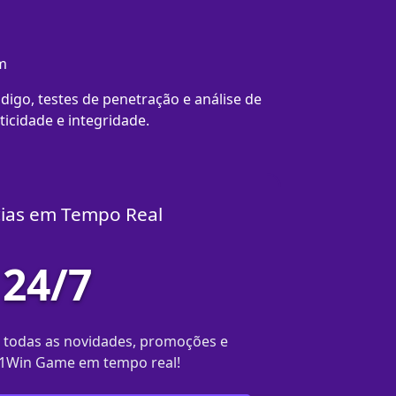
m
igo, testes de penetração e análise de
icidade e integridade.
cias em Tempo Real
24/7
e todas as novidades, promoções e
11Win Game em tempo real!