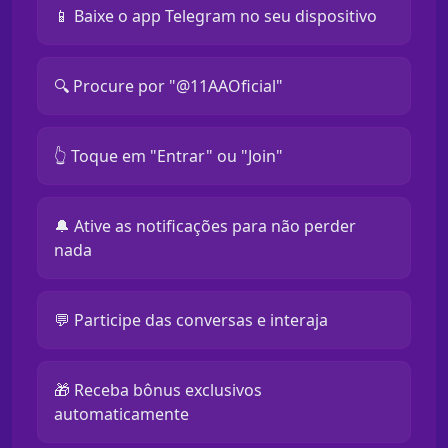
📱 Baixe o app Telegram no seu dispositivo
🔍 Procure por "@11AAOficial"
👆 Toque em "Entrar" ou "Join"
🔔 Ative as notificações para não perder
nada
💬 Participe das conversas e interaja
🎁 Receba bônus exclusivos
automaticamente