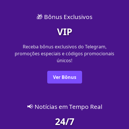
🎁 Bônus Exclusivos
VIP
Receba bônus exclusivos do Telegram,
promoções especiais e códigos promocionais
únicos!
Ver Bônus
📢 Notícias em Tempo Real
24/7