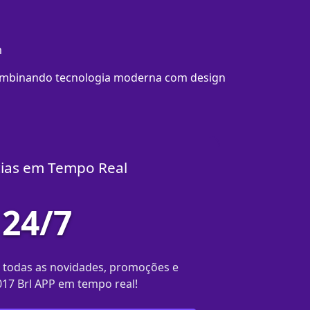
m
 combinando tecnologia moderna com design
cias em Tempo Real
24/7
e todas as novidades, promoções e
017 Brl APP em tempo real!