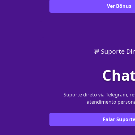
Ver Bônus
💬 Suporte Di
Cha
Suporte direto via Telegram, r
atendimento persona
Falar Suport