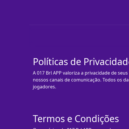
Políticas de Privacida
A 017 Brl APP valoriza a privacidade de se
nossos canais de comunicação. Todos os dad
jogadores.
Termos e Condições