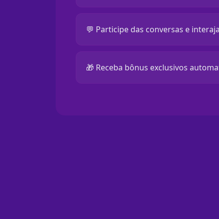
💬 Participe das conversas e interaj
🎁 Receba bônus exclusivos autom