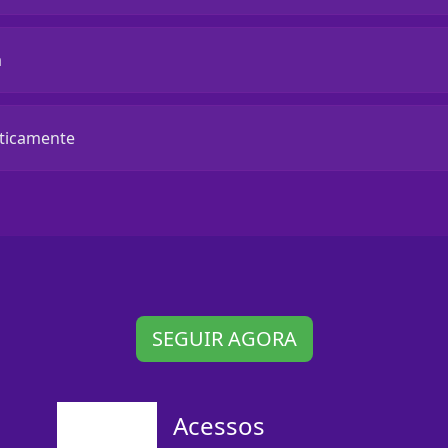
a
aticamente
SEGUIR AGORA
Acessos