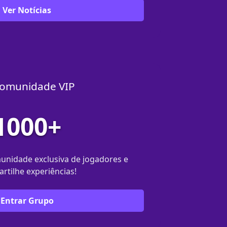
Ver Notícias
Comunidade VIP
1000+
unidade exclusiva de jogadores e
rtilhe experiências!
Entrar Grupo