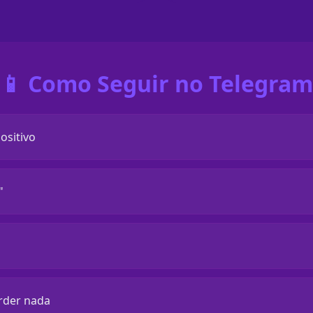
📱 Como Seguir no Telegram
ositivo
"
erder nada